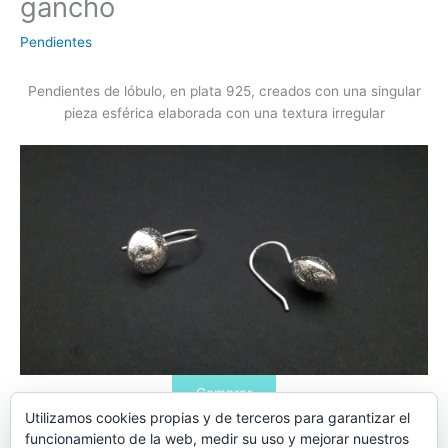
gancho
Pendientes
Pendientes de lóbulo, en plata 925, creados con una singular
pieza esférica elaborada con una textura irregular
Comprar
Utilizamos cookies propias y de terceros para garantizar el
Haz clic en comprar para acceder a la tienda oficial de
funcionamiento de la web, medir su uso y mejorar nuestros
Artesanía Región de Murcia