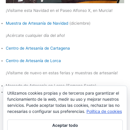
¡Visítame esta Navidad en el Paseo Alfonso X, en Murcia!
Muestra de Artesanía de Navidad
(diciembre)
¡Acércate cualquier día del año!
Centro de Artesanía de Cartagena
Centro de Artesanía de Lorca
¡Visítame de nuevo en estas ferias y muestras de artesanía!
Mercado de Artesanía en Lorca (Semana Santa)
Feramur en Lorca
(septiembre)
Utilizamos cookies propias y de terceros para garantizar el
funcionamiento de la web, medir su uso y mejorar nuestros
Contacta conmigo
servicios. Puede aceptar todas las cookies, rechazar las no
Patrizia Mazzarino |
patrizia@patriziamazzarino.es
necesarias o configurar sus preferencias.
Política de cookies
Teléfono:
+34 968 469 467
| Móvil:
+34 630 583 797
Aceptar todo