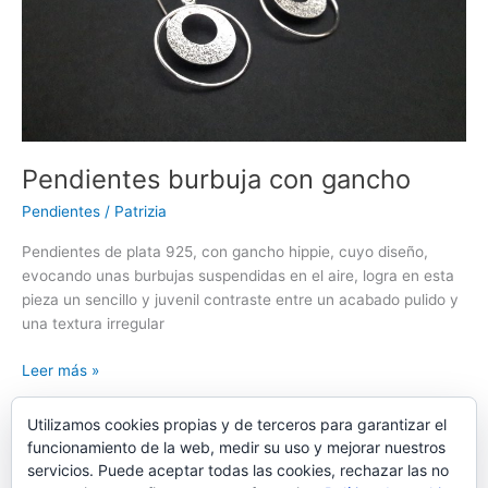
Pendientes burbuja con gancho
Pendientes
/
Patrizia
Pendientes de plata 925, con gancho hippie, cuyo diseño,
evocando unas burbujas suspendidas en el aire, logra en esta
pieza un sencillo y juvenil contraste entre un acabado pulido y
una textura irregular
Pendientes
Leer más »
burbuja
con
Utilizamos cookies propias y de terceros para garantizar el
gancho
funcionamiento de la web, medir su uso y mejorar nuestros
servicios. Puede aceptar todas las cookies, rechazar las no
1
2
…
42
Siguiente
→