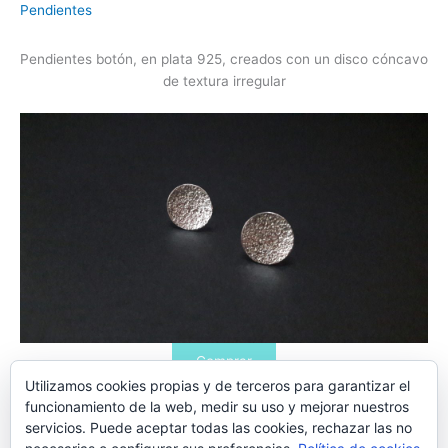
Pendientes
Pendientes botón, en plata 925, creados con un disco cóncavo
de textura irregular
Comprar
Utilizamos cookies propias y de terceros para garantizar el
Haz clic en comprar para acceder a la tienda oficial de
funcionamiento de la web, medir su uso y mejorar nuestros
Artesanía Región de Murcia
servicios. Puede aceptar todas las cookies, rechazar las no