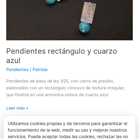
Pendientes rectángulo y cuarzo
azul
Pendientes
/
Patrizia
Pendientes de plata de ley 925, con cierre de presión,
elaborados con un rectángulo cóncavo de textura irregular,
que finaliza en una armónica esfera de cuarzo azul
Pendientes
Leer más »
rectángulo
y
Utilizamos cookies propias y de terceros para garantizar el
cuarzo
funcionamiento de la web, medir su uso y mejorar nuestros
azul
servicios. Puede aceptar todas las cookies, rechazar las no
1
2
…
4
Siguiente
→