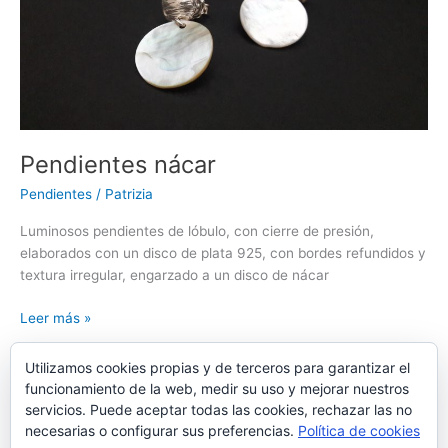
Pendientes nácar
Pendientes
/
Patrizia
Luminosos pendientes de lóbulo, con cierre de presión,
elaborados con un disco de plata 925, con bordes refundidos y
textura irregular, engarzado a un disco de nácar
Pendientes
Leer más »
nácar
Utilizamos cookies propias y de terceros para garantizar el
funcionamiento de la web, medir su uso y mejorar nuestros
servicios. Puede aceptar todas las cookies, rechazar las no
1
2
…
7
Siguiente
→
necesarias o configurar sus preferencias.
Política de cookies