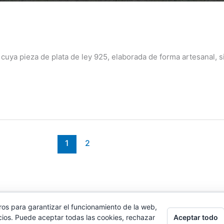
cuya pieza de plata de ley 925, elaborada de forma artesanal, s
1
2
ros para garantizar el funcionamiento de la web,
Copyright © 2026 Patrizia Mazzarino - Todos los derechos reservados
Aceptar todo
cios. Puede aceptar todas las cookies, rechazar
Aviso legal
|
Política de privacidad
|
Política de cookies
|
Contacto