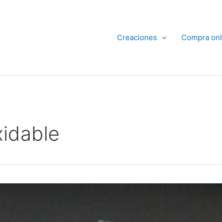
Creaciones
Compra onl
xidable