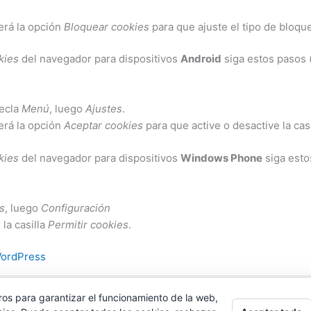
verá la opción
Bloquear cookies
para que ajuste el tipo de bloqu
kies
del navegador para dispositivos
Android
siga estos pasos 
tecla
Menú
, luego
Ajustes
.
verá la opción
Aceptar cookies
para que active o desactive la casi
kies
del navegador para dispositivos
Windows Phone
siga esto
s
, luego
Configuración
la casilla
Permitir cookies
.
WordPress
ros para garantizar el funcionamiento de la web,
Copyright © 2026 Patrizia Mazzarino - Todos los derechos reservados