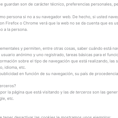
ue guardan son de carácter técnico, preferencias personales, pe
como persona si no a su navegador web. De hecho, si usted nave
on Firefox o Chrome verá que la web no se da cuenta que es u
o a la persona.
lementales y permiten, entre otras cosas, saber cuándo está n
usuario anónimo y uno registrado, tareas básicas para el func
ormación sobre el tipo de navegación que está realizando, las 
o, idioma, etc.
publicidad en función de su navegación, su país de procedencia,
terceros?
por la página que está visitando y las
de terceros
son las gener
le, etc.
e tener desactivar las
cookies
le mostramos unos ejemplos: