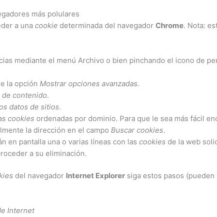
egadores más polulares
eder a una
cookie
determinada del navegador
Chrome
. Nota: e
cias mediante el menú Archivo o bien pinchando el icono de per
he la opción
Mostrar opciones avanzadas
.
 de contenido
.
os datos de sitios
.
las
cookies
ordenadas por dominio. Para que le sea más fácil en
almente la dirección en el campo
Buscar cookies
.
rán en pantalla una o varias líneas con las
cookies
de la web soli
roceder a su eliminación.
kies
del navegador
Internet Explorer
siga estos pasos (pueden v
e Internet